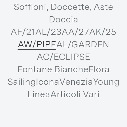
Soffioni, Doccette, Aste
Doccia
AF/21
AL/23
AA/27
AK/25
AW/PIPE
AL/GARDEN
AC/ECLIPSE
Fontane Bianche
Flora
Sailing
Icona
Venezia
Young
Linea
Articoli Vari
SCOPRI TUTTE LE COLLEZIONI