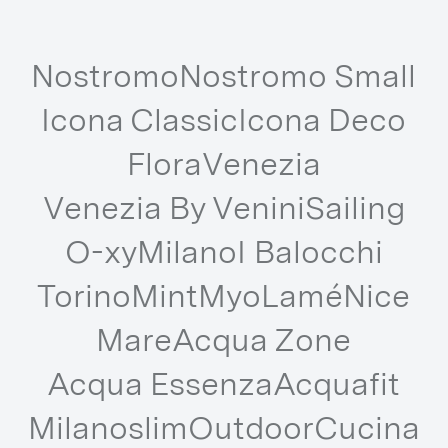
Altre Serie dalle nostre Collezioni
Nostromo
Nostromo Small
Icona Classic
Icona Deco
Flora
Venezia
Venezia By Venini
Sailing
O-xy
Milano
I Balocchi
Torino
Mint
Myo
Lamé
Nice
Mare
Acqua Zone
Acqua Essenza
Acquafit
Milanoslim
Outdoor
Cucina